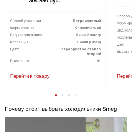
304 990
руб.
Способ у
Способ установки:
Встраиваемый
Форм-фа
Форм-фактор:
Классический
Вид холо
Вид холодильника:
Винный шкаф
Коллекц
Коллекция:
Линия (Linea)
Цвет:
Цвет:
серебристое стекло
Высота, 
stopsol
Высота, см:
91
Перейти к товару
Перейт
Почему стоит выбрать холодильники Smeg