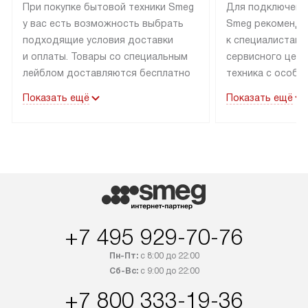
При покупке бытовой техники Smeg
Для подключени
у вас есть возможность выбрать
Smeg рекоменду
подходящие условия доставки
к специалистам 
и оплаты. Товары со специальным
сервисного цент
лейблом доставляются бесплатно
техника с особы
по Москве в пределах МКАД
подключается б
Показать ещё
Показать ещё
до подъезда. Доставка за пределы
коммуникациям. 
МКАД оплачивается
за пределы МКА
дополнительно. Товар, имеющий
взиматься допол
маркировку «в наличии», может
Готовые коммун
быть отправлен покупателю
предполагают н
в течение трех дней. Доставка
установленной р
в Санкт-Петербург и другие
подключения к 
регионы осуществляется через
и канализации в
+7 495 929-70-76
транспортные компании. После
от типа техники
100% предоплаты мы бесплатно
дополнительных 
Пн-Пт:
с 8:00 до 22:00
доставляем заказ до офиса
определяется в 
Сб-Вс:
с 9:00 до 22:00
транспортной компании в Москве.
с прайс-листом 
+7 800 333-19-36
Пожалуйста, уточняйте условия
доступным на са