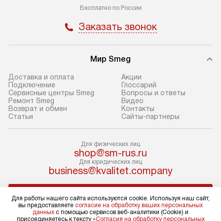
Бесплатно по России
доставки у менеджера при
«Подключение».
оформлении заказа.
Заказать звонок
Стандартный мо
В день, согласованный с вами,
в себя снятие уп
служба доставки привезет
и транспортиров
Мир Smeg
упакованный товар до подъезда.
при необходимо
Если вам необходимо доставить
отдельных часте
Доставка и оплата
Акции
Подключение
Глоссарий
покупку до двери вашей квартиры
устанавливается
Сервисные центры Smeg
Вопросы и ответы
или места установки, пожалуйста,
подготовленное
Ремонт Smeg
Видео
Возврат и обмен
Контакты
предварительно согласуйте это
по уровню и под
Статьи
Сайты-партнеры
с менеджером. За эту услугу будет
существующим к
взиматься дополнительная плата.
После этого пр
Для физических лиц
Обратите внимание на размеры
запуск и краткая
shop@sm-rus.ru
товара: например, если габариты
по использовани
Для юридических лиц
business@kvalitet.company
холодильника не позволяют
монтаж не включ
пронести его через дверной проем,
коммуникаций, 
НАПИСАТЬ РУКОВОДСТВУ
сотрудники транспортной службы
материалы, уста
Для работы нашего сайта используются cookie. Используя наш сайт,
вы предоставляете
согласие на обработку ваших персональных
не имеют права производить
и перевешивание
данных
с помощью сервисов веб-аналитики (Cookie) и
демонтаж дверцы, ручек или других
Профессиональ
Политика конфиденциальности
присоединяетесь к тексту «
Согласия на обработку персональных