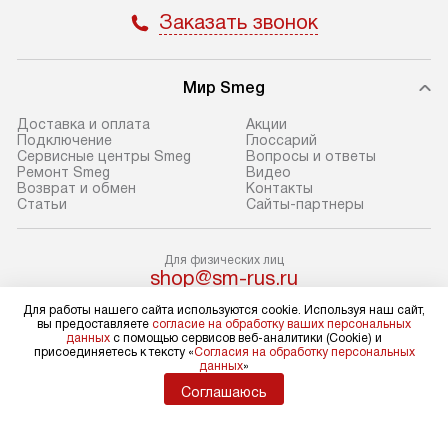
Пожалуйста, уточняйте условия
доступным на са
Заказать звонок
доставки у менеджера при
«Подключение».
оформлении заказа.
Стандартный мо
Мир Smeg
В день, согласованный с вами,
в себя снятие уп
служба доставки привезет
и транспортиров
Доставка и оплата
Акции
упакованный товар до подъезда.
при необходимо
Подключение
Глоссарий
Сервисные центры Smeg
Вопросы и ответы
Если вам необходимо доставить
отдельных часте
Ремонт Smeg
Видео
покупку до двери вашей квартиры
устанавливается
Возврат и обмен
Контакты
Статьи
Сайты-партнеры
или места установки, пожалуйста,
подготовленное
предварительно согласуйте это
по уровню и под
с менеджером. За эту услугу будет
существующим к
Для физических лиц
shop@sm-rus.ru
взиматься дополнительная плата.
После этого пр
Для юридических лиц
Обратите внимание на размеры
запуск и краткая
Для работы нашего сайта используются cookie. Используя наш сайт,
business@kvalitet.company
вы предоставляете
согласие на обработку ваших персональных
товара: например, если габариты
по использовани
данных
с помощью сервисов веб-аналитики (Cookie) и
присоединяетесь к тексту «
Согласия на обработку персональных
холодильника не позволяют
монтаж не включ
НАПИСАТЬ РУКОВОДСТВУ
данных
»
пронести его через дверной проем,
коммуникаций, 
Соглашаюсь
сотрудники транспортной службы
материалы, уста
Политика конфиденциальности
не имеют права производить
и перевешивание
Условия продажи