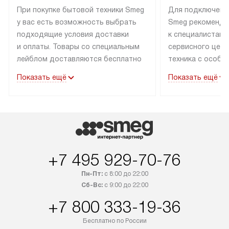
При покупке бытовой техники Smeg
Для подключени
у вас есть возможность выбрать
Smeg рекоменду
подходящие условия доставки
к специалистам 
и оплаты. Товары со специальным
сервисного цент
лейблом доставляются бесплатно
техника с особы
по Москве в пределах МКАД
подключается б
Показать ещё
Показать ещё
до подъезда. Доставка за пределы
коммуникациям. 
МКАД оплачивается
за пределы МКА
дополнительно. Товар, имеющий
взиматься допол
маркировку «в наличии», может
Готовые коммун
быть отправлен покупателю
предполагают н
в течение трех дней. Доставка
установленной р
+7 495 929-70-76
в Санкт-Петербург и другие
подключения к 
регионы осуществляется через
и канализации в
Пн-Пт:
с 8:00 до 22:00
транспортные компании. После
от типа техники
Сб-Вс:
с 9:00 до 22:00
100% предоплаты мы бесплатно
дополнительных 
+7 800 333-19-36
доставляем заказ до офиса
определяется в 
транспортной компании в Москве.
с прайс-листом 
Бесплатно по России