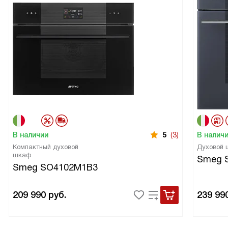
В наличии
5
(3)
В налич
Компактный духовой
Духовой
шкаф
Smeg 
Smeg SO4102M1B3
209 990
руб.
239 99