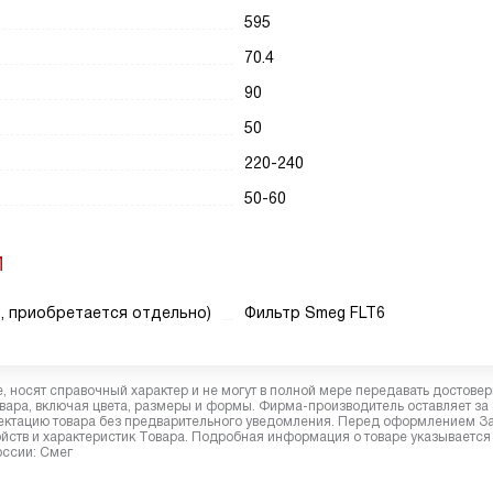
595
70.4
90
50
220-240
50-60
И
, приобретается отдельно)
Фильтр Smeg FLT6
 носят справочный характер и не могут в полной мере передавать достове
вара, включая цвета, размеры и формы. Фирма-производитель оставляет за
лектацию товара без предварительного уведомления. Перед оформлением З
йств и характеристик Товара. Подробная информация о товаре указывается
оссии: Смег