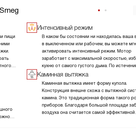
 Smeg
Интенсивный режим
ии пищи
В каком бы состоянии ни находилась ваша 
 ними
в выключенном или рабочем, вы можете мг
жки.
активировать интенсивный режим. Мотор
рать
заработает с максимальной скоростью, из
тного
кухню от самого густого дыма. По истечени
заданного времени прибор вернется
Каминная вытяжка
к первоначальному положению.
Каминная вытяжка имеет форму купола.
Конструкция внешне схожа с вытяжной сис
камина. Это традиционная форма такого р
приборов. Благодаря большой площади за
ушного
воздуха она считается самой эффективной
можно
и рекомендуется для газовых приборов и 
панелей шириной более 60 см.