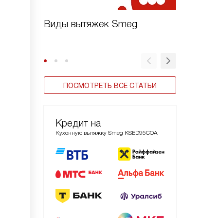
Виды вытяжек Smeg
Для че
Smeg
ПОСМОТРЕТЬ ВСЕ СТАТЬИ
Кредит на
Кухонную вытяжку Smeg KSED95COA