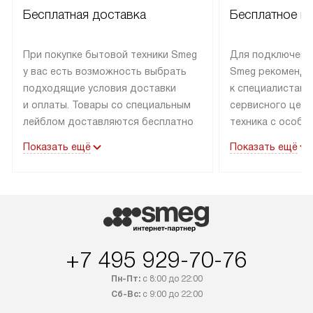
Бесплатная доставка
Бесплатное п
При покупке бытовой техники Smeg
Для подключени
у вас есть возможность выбрать
Smeg рекоменду
подходящие условия доставки
к специалистам 
и оплаты. Товары со специальным
сервисного цент
лейблом доставляются бесплатно
техника с особы
по Москве в пределах МКАД
подключается б
Показать ещё
Показать ещё
до подъезда. Доставка за пределы
коммуникациям. 
МКАД оплачивается
за пределы МКА
дополнительно. Товар, имеющий
взиматься допол
маркировку «в наличии», может
Готовые коммун
быть отправлен покупателю
предполагают н
в течение трех дней. Доставка
установленной р
+7 495 929-70-76
в Санкт-Петербург и другие
подключения к 
регионы осуществляется через
и канализации в
Пн-Пт:
с 8:00 до 22:00
транспортные компании. После
от типа техники
Сб-Вс:
с 9:00 до 22:00
100% предоплаты мы бесплатно
дополнительных 