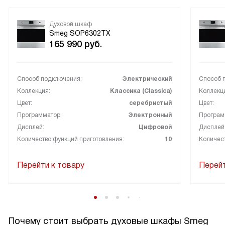
Духовой шкаф
Smeg SOP6302TX
165 990
руб.
Способ подключения:
Электрический
Способ 
Коллекция:
Классика (Classica)
Коллекц
Цвет:
серебристый
Цвет:
Программатор:
Электронный
Програм
Дисплей:
Цифровой
Дисплей
Количество функций приготовления:
10
Количест
Перейти к товару
Перейт
Почему стоит выбрать духовые шкафы Smeg