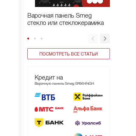
Варочная панель Smeg
Газовы
стекло или стеклокерамика
Smeg се
ПОСМОТРЕТЬ ВСЕ СТАТЬИ
Кредит на
Варочную панель Smeg SR964NGH