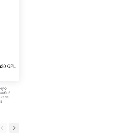
G30 GPL
рную
 собой
аказа
 в