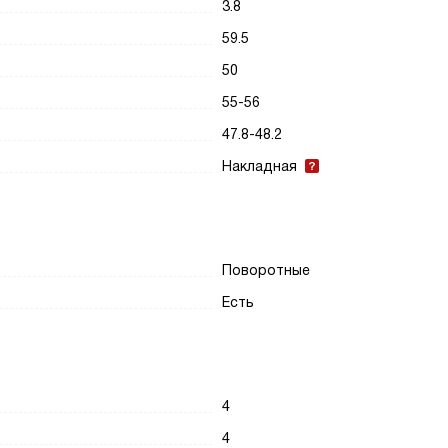
3.8
59.5
50
55-56
47.8-48.2
Накладная
Поворотные
Есть
4
4