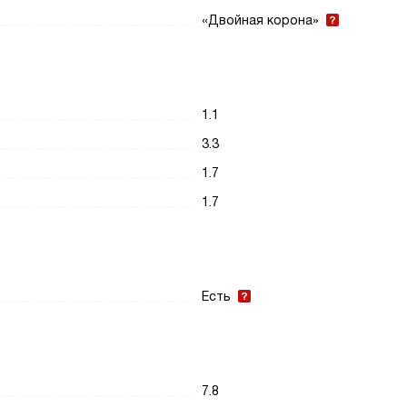
«Двойная корона»
1.1
3.3
1.7
1.7
Есть
7.8