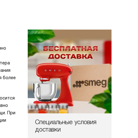
нно
птера
вания
я более
носится
авно
щи. При
ции
Специальные условия
доставки