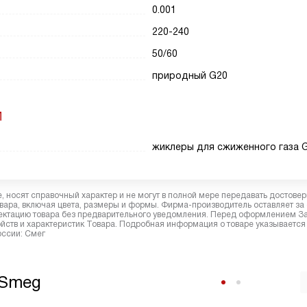
0.001
220-240
50/60
природный G20
И
жиклеры для сжиженного газа 
 носят справочный характер и не могут в полной мере передавать достове
вара, включая цвета, размеры и формы. Фирма-производитель оставляет за
лектацию товара без предварительного уведомления. Перед оформлением З
йств и характеристик Товара. Подробная информация о товаре указывается
оссии: Смег
 Smeg