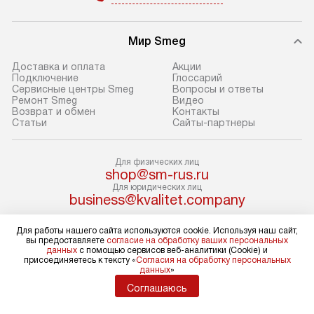
оформлении заказа.
Стандартный мо
Мир Smeg
В день, согласованный с вами,
в себя снятие уп
служба доставки привезет
и транспортиров
Доставка и оплата
Акции
упакованный товар до подъезда.
при необходимо
Подключение
Глоссарий
Сервисные центры Smeg
Вопросы и ответы
Если вам необходимо доставить
отдельных часте
Ремонт Smeg
Видео
покупку до двери вашей квартиры
устанавливается
Возврат и обмен
Контакты
Статьи
Сайты-партнеры
или места установки, пожалуйста,
подготовленное
предварительно согласуйте это
по уровню и под
с менеджером. За эту услугу будет
существующим к
Для физических лиц
shop@sm-rus.ru
взиматься дополнительная плата.
После этого пр
Для юридических лиц
Обратите внимание на размеры
запуск и краткая
business@kvalitet.company
товара: например, если габариты
по использовани
холодильника не позволяют
монтаж не включ
Для работы нашего сайта используются cookie. Используя наш сайт,
НАПИСАТЬ РУКОВОДСТВУ
вы предоставляете
согласие на обработку ваших персональных
пронести его через дверной проем,
коммуникаций, 
данных
с помощью сервисов веб-аналитики (Cookie) и
присоединяетесь к тексту «
Согласия на обработку персональных
сотрудники транспортной службы
материалы, уста
Политика конфиденциальности
данных
»
не имеют права производить
и перевешивание
Условия продажи
Соглашаюсь
демонтаж дверцы, ручек или других
Карта сайта
Профессиональ
© 2004 – 2026 Магазин Smeg «Kvalitet Trade, LLC»
выступающих элементов, так как
и регулярное об