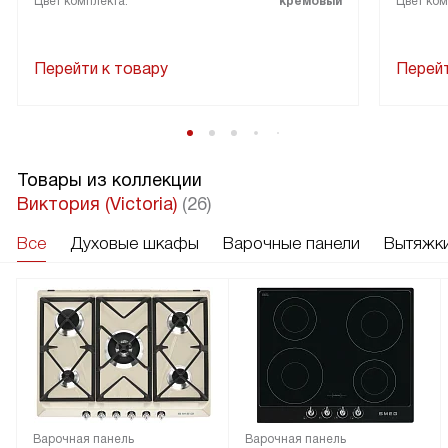
Цвет комплекта:
кремовый
Цвет ком
Перейти к товару
Перейт
Товары из коллекции
Виктория (Victoria)
(26)
Все
Духовые шкафы
Варочные панели
Вытяжк
Варочная панель
Варочная панель