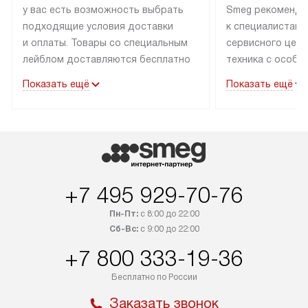
у вас есть возможность выбрать
Smeg рекоменду
подходящие условия доставки
к специалистам 
и оплаты. Товары со специальным
сервисного цент
лейблом доставляются бесплатно
техника с особы
по Москве в пределах МКАД
подключается б
Показать ещё
Показать ещё
до подъезда. Доставка за пределы
коммуникациям. 
МКАД оплачивается
за пределы МКА
дополнительно. Товар, имеющий
взиматься допол
маркировку «в наличии», может
Готовые коммун
быть отправлен покупателю
предполагают н
в течение трех дней. Доставка
установленной р
+7 495 929-70-76
в Санкт-Петербург и другие
подключения к 
регионы осуществляется через
и канализации в
Пн-Пт:
с 8:00 до 22:00
транспортные компании. После
от типа техники
Сб-Вс:
с 9:00 до 22:00
100% предоплаты мы бесплатно
дополнительных 
+7 800 333-19-36
доставляем заказ до офиса
определяется в 
транспортной компании в Москве.
с прайс-листом 
Бесплатно по России
Пожалуйста, уточняйте условия
доступным на са
Заказать звонок
доставки у менеджера при
«Подключение».