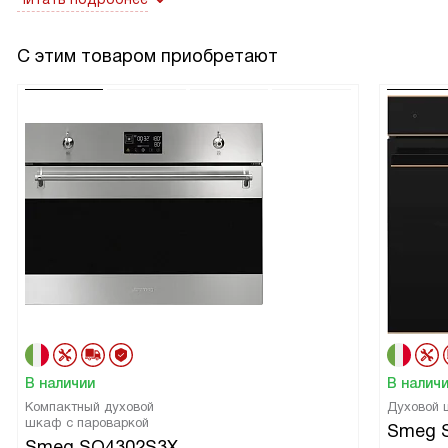
С этим товаром приобретают
В наличии
В налич
Компактный духовой
Духовой
шкаф с пароваркой
Smeg 
Smeg SO4302S3X