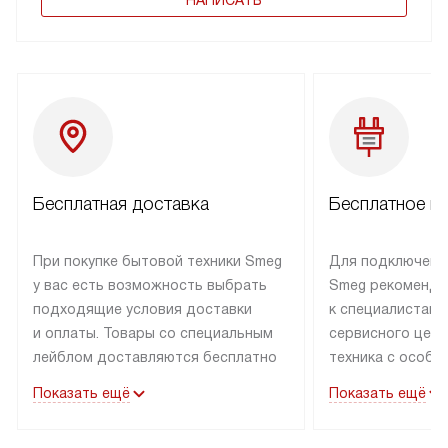
НАПИСАТЬ
Бесплатная доставка
Бесплатное п
При покупке бытовой техники Smeg
Для подключени
у вас есть возможность выбрать
Smeg рекоменду
подходящие условия доставки
к специалистам 
и оплаты. Товары со специальным
сервисного цент
лейблом доставляются бесплатно
техника с особы
по Москве в пределах МКАД
подключается б
Показать ещё
Показать ещё
до подъезда. Доставка за пределы
коммуникациям. 
МКАД оплачивается
за пределы МКА