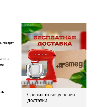
выглядит
и, она
цев
ь
ым.
Специальные условия
доставки