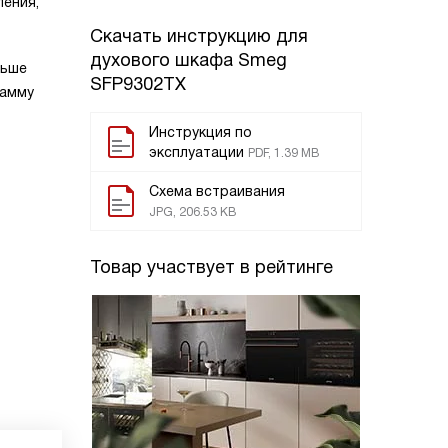
ления,
Скачать инструкцию для
духового шкафа
Smeg
льше
SFP9302TX
рамму
Инструкция по
эксплуатации
PDF, 1.39 MB
Схема встраивания
JPG, 206.53 KB
Товар участвует в рейтинге