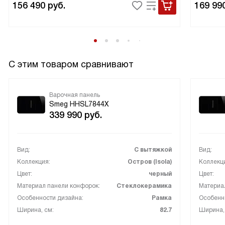
156 490
руб.
169 99
С этим товаром сравнивают
Варочная панель
Smeg HHSL7844X
339 990
руб.
Вид:
С вытяжкой
Вид:
Коллекция:
Остров (Isola)
Коллекц
Цвет:
черный
Цвет:
Материал панели конфорок:
Стеклокерамика
Материа
Особенности дизайна:
Рамка
Особенн
Ширина, см:
82.7
Ширина,