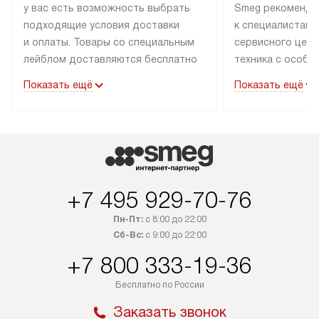
у вас есть возможность выбрать
Smeg рекоменду
подходящие условия доставки
к специалистам 
и оплаты. Товары со специальным
сервисного цент
лейблом доставляются бесплатно
техника с особы
по Москве в пределах МКАД
подключается б
Показать ещё
Показать ещё
до подъезда. Доставка за пределы
коммуникациям. 
МКАД оплачивается
за пределы МКА
дополнительно. Товар, имеющий
взиматься допол
маркировку «в наличии», может
Готовые коммун
быть отправлен покупателю
предполагают н
в течение трех дней. Доставка
установленной р
+7 495 929-70-76
в Санкт-Петербург и другие
подключения к 
регионы осуществляется через
и канализации в
Пн-Пт:
с 8:00 до 22:00
транспортные компании. После
от типа техники
Сб-Вс:
с 9:00 до 22:00
100% предоплаты мы бесплатно
дополнительных 
+7 800 333-19-36
доставляем заказ до офиса
определяется в 
транспортной компании в Москве.
с прайс-листом 
Бесплатно по России
Пожалуйста, уточняйте условия
доступным на са
Заказать звонок
доставки у менеджера при
«Подключение».