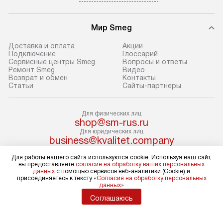
оформлении заказа.
Стандартный мо
Мир Smeg
В день, согласованный с вами,
в себя снятие уп
служба доставки привезет
и транспортиров
Доставка и оплата
Акции
упакованный товар до подъезда.
при необходимо
Подключение
Глоссарий
Сервисные центры Smeg
Вопросы и ответы
Если вам необходимо доставить
отдельных часте
Ремонт Smeg
Видео
покупку до двери вашей квартиры
устанавливается
Возврат и обмен
Контакты
Статьи
Сайты-партнеры
или места установки, пожалуйста,
подготовленное
предварительно согласуйте это
по уровню и под
с менеджером. За эту услугу будет
существующим к
Для физических лиц
shop@sm-rus.ru
взиматься дополнительная плата.
После этого пр
Для юридических лиц
Обратите внимание на размеры
запуск и краткая
business@kvalitet.company
товара: например, если габариты
по использовани
Для работы нашего сайта используются cookie. Используя наш сайт,
холодильника не позволяют
монтаж не включ
НАПИСАТЬ РУКОВОДСТВУ
вы предоставляете
согласие на обработку ваших персональных
данных
с помощью сервисов веб-аналитики (Cookie) и
пронести его через дверной проем,
коммуникаций, 
присоединяетесь к тексту «
Согласия на обработку персональных
сотрудники транспортной службы
материалы, уста
данных
»
Политика конфиденциальности
не имеют права производить
и перевешивание
Соглашаюсь
Условия продажи
демонтаж дверцы, ручек или других
Карта сайта
Профессиональ
© 2004 – 2026 Магазин Smeg «Kvalitet Trade, LLC»
выступающих элементов, так как
и регулярное об