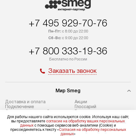
быть отправлен покупателю
предполагают н
в течение трех дней. Доставка
установленной р
+7 495 929-70-76
в Санкт-Петербург и другие
подключения к 
регионы осуществляется через
и канализации в
Пн-Пт:
с 8:00 до 22:00
транспортные компании. После
от типа техники
Сб-Вс:
с 9:00 до 22:00
100% предоплаты мы бесплатно
дополнительных 
+7 800 333-19-36
доставляем заказ до офиса
определяется в 
транспортной компании в Москве.
с прайс-листом 
Бесплатно по России
Пожалуйста, уточняйте условия
доступным на са
Заказать звонок
доставки у менеджера при
«Подключение».
оформлении заказа.
Стандартный мо
Мир Smeg
В день, согласованный с вами,
в себя снятие уп
служба доставки привезет
и транспортиров
Доставка и оплата
Акции
упакованный товар до подъезда.
при необходимо
Подключение
Глоссарий
Сервисные центры Smeg
Вопросы и ответы
Если вам необходимо доставить
отдельных часте
Ремонт Smeg
Видео
Для работы нашего сайта используются cookie. Используя наш сайт,
покупку до двери вашей квартиры
устанавливается
Возврат и обмен
Контакты
вы предоставляете
согласие на обработку ваших персональных
данных
с помощью сервисов веб-аналитики (Cookie) и
Статьи
Сайты-партнеры
или места установки, пожалуйста,
подготовленное
присоединяетесь к тексту «
Согласия на обработку персональных
данных
»
предварительно согласуйте это
по уровню и под