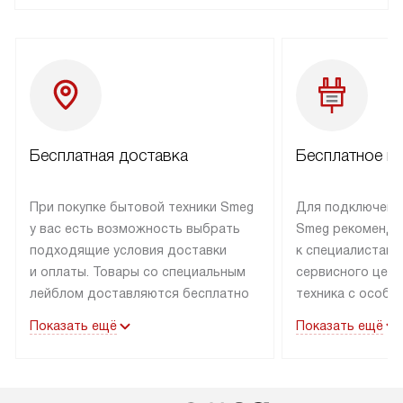
Бесплатная доставка
Бесплатное п
При покупке бытовой техники Smeg
Для подключени
у вас есть возможность выбрать
Smeg рекоменду
подходящие условия доставки
к специалистам 
и оплаты. Товары со специальным
сервисного цент
лейблом доставляются бесплатно
техника с особы
по Москве в пределах МКАД
подключается б
Показать ещё
Показать ещё
до подъезда. Доставка за пределы
коммуникациям. 
МКАД оплачивается
за пределы МКА
дополнительно. Товар, имеющий
взиматься допол
маркировку «в наличии», может
Готовые коммун