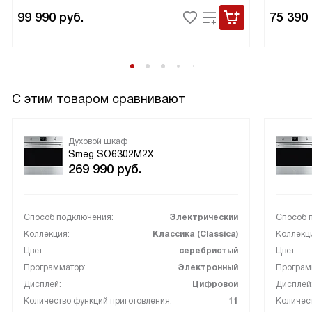
99 990
руб.
75 390
С этим товаром сравнивают
Духовой шкаф
Smeg SO6302M2X
269 990
руб.
Способ подключения:
Электрический
Способ 
Коллекция:
Классика (Classica)
Коллекц
Цвет:
серебристый
Цвет:
Программатор:
Электронный
Програм
Дисплей:
Цифровой
Дисплей
Количество функций приготовления:
11
Количест