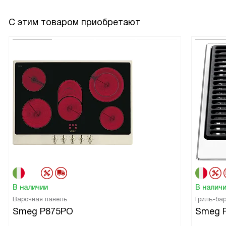
С этим товаром приобретают
В наличии
В налич
Варочная панель
Гриль-ба
Smeg P875PO
Smeg 