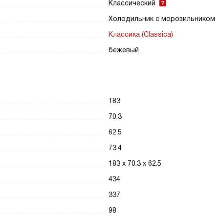
Классический
Холодильник с морозильником
Классика (Classica)
бежевый
183
70.3
62.5
73.4
183 х 70.3 х 62.5
434
337
98