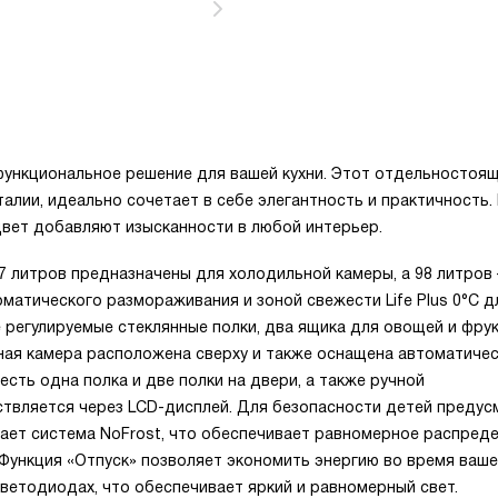
ункциональное решение для вашей кухни. Этот отдельностоя
алии, идеально сочетает в себе элегантность и практичность. 
вет добавляют изысканности в любой интерьер.
7 литров предназначены для холодильной камеры, а 98 литров
атического размораживания и зоной свежести Life Plus 0°C д
регулируемые стеклянные полки, два ящика для овощей и фрук
ьная камера расположена сверху и также оснащена автоматиче
сть одна полка и две полки на двери, а также ручной
твляется через LСD-дисплей. Для безопасности детей предус
тает система NoFrost, что обеспечивает равномерное распред
Функция «Отпуск» позволяет экономить энергию во время ваше
ветодиодах, что обеспечивает яркий и равномерный свет.