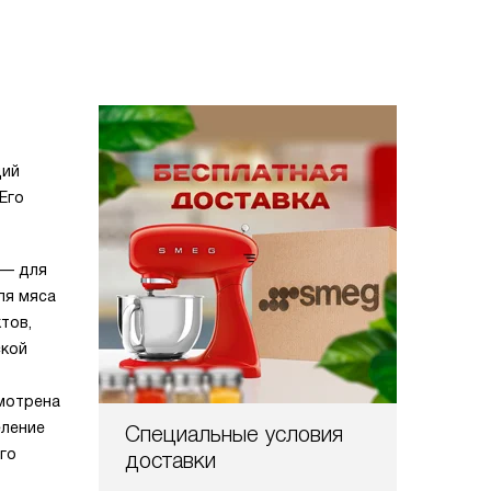
щий
Его
 — для
ля мяса
тов,
ской
мотрена
еление
Специальные условия
го
доставки