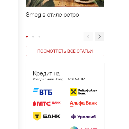
Smeg в стиле ретро
Зачем 
шоково
ПОСМОТРЕТЬ ВСЕ СТАТЬИ
Кредит на
Холодильник Smeg FD70EN4HM