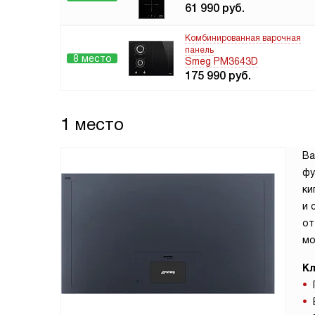
61 990
руб.
Комбинированная варочная
панель
8 место
Smeg PM3643D
175 990
руб.
1 место
Ва
фу
ки
и 
от
мо
Кл