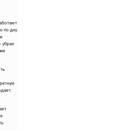
Работают
о по дну
ми
— убрал
емя
ить
,
кретную
одает,
ает
же
ть