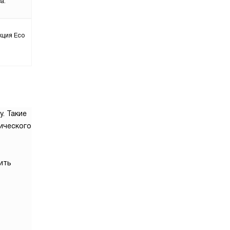
а.
кция Eco
. Такие
ического
ить