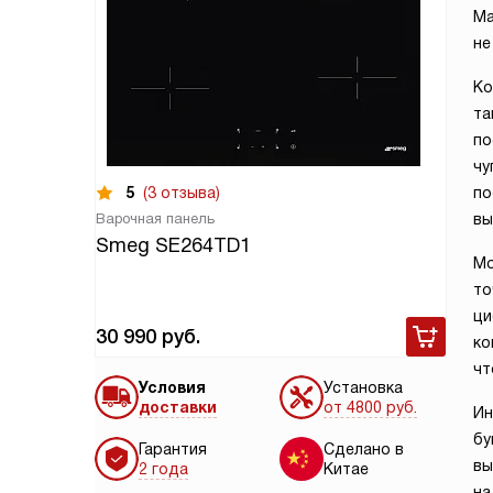
Ма
не
Ко
та
по
чу
5
(3 отзыва)
по
Варочная панель
вы
Smeg SE264TD1
Мо
то
ци
30 990
руб.
ко
чт
Условия
Установка
доставки
от 4800 руб.
Ин
бу
Гарантия
Сделано в
вы
2 года
Китае
на