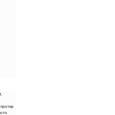
,
: протер
сто.