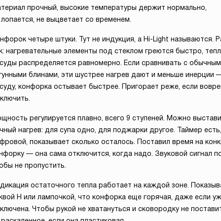
териал прочный, высокие температуры держит нормально,
 лопается, не выцветает со временем.
нфорок четыре штуки. Тут не индукция, а Hi-Light называются. 
к: нагревательные элементы под стеклом греются быстро, тепл
суды распределяется равномерно. Если сравнивать с обычны
гунными блинами, эти шустрее нагрев дают и меньше инерции 
суду, конфорка остывает быстрее. Пригорает реже, если вовр
ключить.
щность регулируется плавно, всего 9 ступеней. Можно выстав
чный нагрев: для супа одно, для поджарки другое. Таймер есть
фровой, показывает сколько осталось. Поставил время на кон
нфорку — она сама отключится, когда надо. Звуковой сигнал п
обы не пропустить.
дикация остаточного тепла работает на каждой зоне. Показыв
квой H или лампочкой, что конфорка еще горячая, даже если у
ключена. Чтобы рукой не хватануться и сковородку не постави
 раскаленное, если она пластиковая.