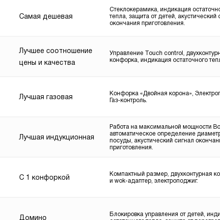
Стеклокерамика, индикация остаточн
Самая дешевая
тепла, защита от детей, акустический 
окончания приготовления.
Лучшее соотношение
Управление Touch control, двухконтур
конфорка, индикация остаточного теп
цены и качества
Конфорка «Двойная корона», Электро
Лучшая газовая
Газ-контроль.
Работа на максимальной мощности Boo
автоматическое определение диамет
Лучшая индукционная
посуды, акустический сигнал окончан
приготовления.
Компактный размер, двухконтурная к
С 1 конфоркой
и wok-адаптер, электроподжиг.
Блокировка управления от детей, инд
Домино