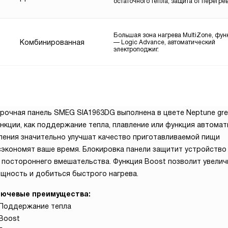
остаточного тепла, защита от перегрев
Большая зона нагрева MultiZone, фун
Комбинированная
— Logic Advance, автоматический
электроподжиг.
рочная панель SMEG SIA1963DG выполнена в цвете Neptune grey
нкции, как поддержание тепла, плавление или функция автомат
пения значительно улучшат качество приготавливаемой пищи
сэкономят ваше время. Блокировка панели защитит устройство
 постороннего вмешательства. Функция Boost позволит увелич
щность и добиться быстрого нагрева.
ючевые преимущества:
Поддержание тепла
Boost