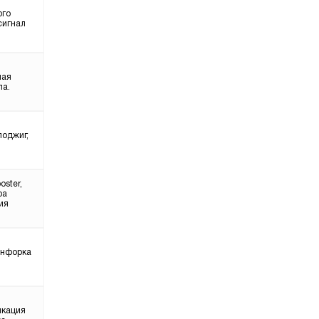
ого
сигнал
ная
ла.
поджиг,
ster,
ра
ия
онфорка
икация