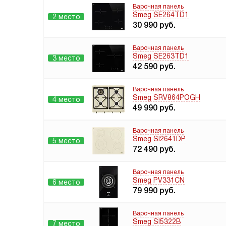
Варочная панель
Smeg SE264TD1
2 место
30 990
руб.
Варочная панель
Smeg SE263TD1
3 место
42 590
руб.
Варочная панель
Smeg SRV864POGH
4 место
49 990
руб.
Варочная панель
Smeg SI2641DP
5 место
72 490
руб.
Варочная панель
Smeg PV331CN
6 место
79 990
руб.
Варочная панель
Smeg SI5322B
7 место