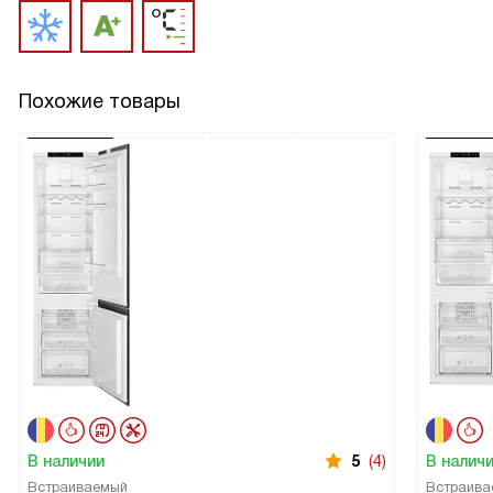
Похожие товары
В наличии
5
(4)
В налич
Встраиваемый
Встраива