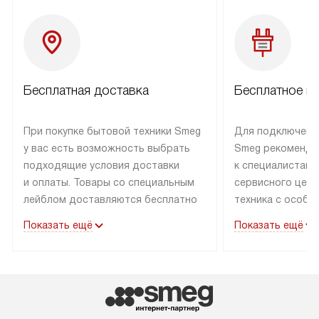
Бесплатная доставка
Бесплатное п
При покупке бытовой техники Smeg
Для подключени
у вас есть возможность выбрать
Smeg рекоменду
подходящие условия доставки
к специалистам 
и оплаты. Товары со специальным
сервисного цент
лейблом доставляются бесплатно
техника с особы
по Москве в пределах МКАД
подключается б
Показать ещё
Показать ещё
до подъезда. Доставка за пределы
коммуникациям. 
МКАД оплачивается
за пределы МКА
дополнительно. Товар, имеющий
взиматься допол
маркировку «в наличии», может
Готовые коммун
быть отправлен покупателю
предполагают н
в течение трех дней. Доставка
установленной р