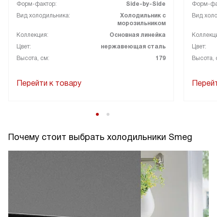
Форм-фактор:
Side-by-Side
Форм-фа
Вид холодильника:
Холодильник с
Вид холо
морозильником
Коллекция:
Основная линейка
Коллекц
Цвет:
нержавеющая сталь
Цвет:
Высота, см:
179
Высота, 
Перейти к товару
Перейт
Почему стоит выбрать холодильники Smeg