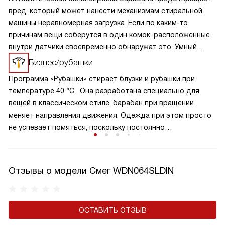
вред, который может нанести механизмам стиральной
машины неравномерная загрузка. Если по каким-то
причинам вещи соберутся в один комок, расположенные
внутри датчики своевременно обнаружат это. Умный
агрегат попытается устранить проблему медленным
Бизнес/рубашки
вращением барабана в разные стороны, а в случае
Программа «Рубашки» стирает блузки и рубашки при
неудачи приостановит цикл.
температуре 40 °C . Она разработана специально для
вещей в классическом стиле, барабан при вращении
меняет направления движения. Одежда при этом просто
не успевает помяться, поскольку постоянно
перемещается.
Отзывы о модели Смег WDN064SLDIN
ОСТАВИТЬ ОТЗЫВ