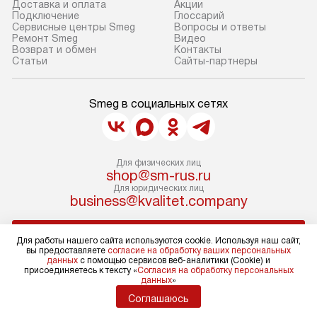
Доставка и оплата
Акции
Подключение
Глоссарий
Сервисные центры Smeg
Вопросы и ответы
Ремонт Smeg
Видео
Возврат и обмен
Контакты
Статьи
Сайты-партнеры
Smeg в социальных сетях
Для физических лиц
shop@sm-rus.ru
Для юридических лиц
business@kvalitet.company
НАПИСАТЬ РУКОВОДСТВУ
Для работы нашего сайта используются cookie. Используя наш сайт,
вы предоставляете
согласие на обработку ваших персональных
данных
с помощью сервисов веб-аналитики (Cookie) и
Политика конфиденциальности
присоединяетесь к тексту «
Согласия на обработку персональных
данных
»
Условия продажи
Карта сайта
Соглашаюсь
© 2004 – 2026 Магазин Smeg «Kvalitet Trade, LLC»