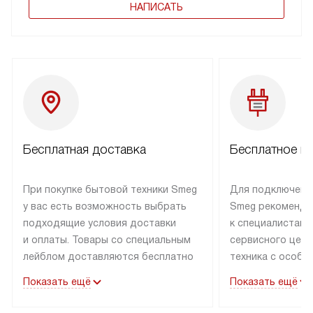
НАПИСАТЬ
Бесплатная доставка
Бесплатное п
При покупке бытовой техники Smeg
Для подключени
у вас есть возможность выбрать
Smeg рекоменду
подходящие условия доставки
к специалистам 
и оплаты. Товары со специальным
сервисного цент
лейблом доставляются бесплатно
техника с особы
по Москве в пределах МКАД
подключается б
Показать ещё
Показать ещё
до подъезда. Доставка за пределы
коммуникациям. 
МКАД оплачивается
за пределы МКА