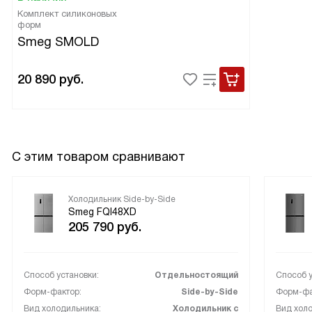
Комплект силиконовых
форм
Smeg SMOLD
20 890
руб.
С этим товаром сравнивают
Холодильник Side-by-Side
Smeg FQI48XD
205 790
руб.
Способ установки:
Отдельностоящий
Способ у
Форм-фактор:
Side-by-Side
Форм-фа
Вид холодильника:
Холодильник с
Вид холо