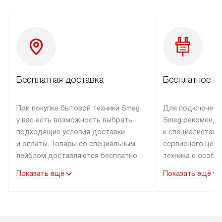
Бесплатная доставка
Бесплатное п
При покупке бытовой техники Smeg
Для подключени
у вас есть возможность выбрать
Smeg рекоменду
подходящие условия доставки
к специалистам 
и оплаты. Товары со специальным
сервисного цент
лейблом доставляются бесплатно
техника с особы
по Москве в пределах МКАД
подключается б
Показать ещё
Показать ещё
до подъезда. Доставка за пределы
коммуникациям. 
МКАД оплачивается
за пределы МКА
дополнительно. Товар, имеющий
взиматься допол
маркировку «в наличии», может
Готовые коммун