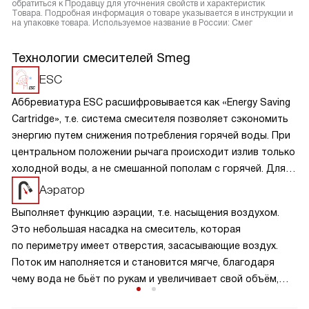
обратиться к Продавцу для уточнения свойств и характеристик
Товара. Подробная информация о товаре указывается в инструкции и
на упаковке товара. Используемое название в России: Смег
Технологии смесителей Smeg
ESC
Аббревиатура ESC расшифровывается как «Energy Saving
Cartridge», т.е. система смесителя позволяет сэкономить
энергию путем снижения потребления горячей воды. При
центральном положении рычага происходит излив только
холодной воды, а не смешанной пополам с горячей. Для
получения воды более высокой температуры необходимо
Аэратор
поворачивать рычаг дальше влево.
Выполняет функцию аэрации, т.е. насыщения воздухом.
Это небольшая насадка на смеситель, которая
по периметру имеет отверстия, засасывающие воздух.
Поток им наполняется и становится мягче, благодаря
чему вода не бьёт по рукам и увеличивает свой объём,
что, соответственно, снижает расход.