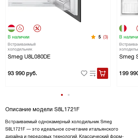
В наличии
5
(3)
В налич
Встраиваемый
Встраива
холодильник
холодиль
Smeg U8L080DE
Smeg 
93 990
руб.
199 99
Описание модели
S8L1721F
Встраиваемый однокамерный холодильник Smeg
S8L1721F — это идеальное сочетание итальянского
дизайна и передовых технологий. Классический форм-