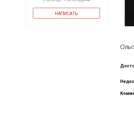
с 08:00 до 17:00 по будням
НАПИСАТЬ
Ольг
Досто
Недос
Комме