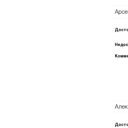
Арсе
Досто
Недос
Комме
Алек
Досто