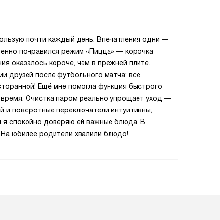
спользую почти каждый день. Впечатления одни —
бенно понравился режим «Пицца» — корочка
ия оказалось короче, чем в прежней плите.
и друзей после футбольного матча: все
сторанной! Ещё мне помогла функция быстрого
овремя. Очистка паром реально упрощает уход —
ей и поворотные переключатели интуитивны,
 и я спокойно доверяю ей важные блюда. В
 На юбилее родители хвалили блюдо!