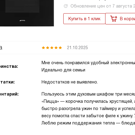
Обновление цен от
7 августа 
Купить в 1 клик
В корз
а
21.10.2025
Мне очень понравился удобный электронны
инства:
Идеально для семьи
татки:
Недостатков не выявлено.
нтарий:
Пользуюсь этим духовым шкафом три месяц
«Пицца» — корочка получилась хрустящей,
быстро разогрела ужин по таймеру и успел
весу помогла спасти забытое филе к ужину.
Люблю режим поддержания тепла — блюда 