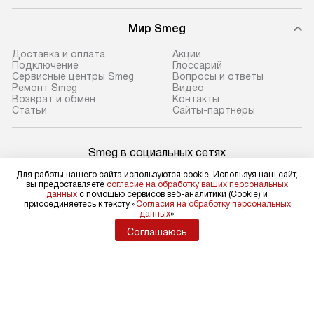
Мир Smeg
Доставка и оплата
Акции
Подключение
Глоссарий
Сервисные центры Smeg
Вопросы и ответы
Ремонт Smeg
Видео
Возврат и обмен
Контакты
Статьи
Сайты-партнеры
Smeg в социальных сетях
Для работы нашего сайта используются cookie. Используя наш сайт,
вы предоставляете
согласие на обработку ваших персональных
данных
с помощью сервисов веб-аналитики (Cookie) и
присоединяетесь к тексту «
Согласия на обработку персональных
Для физических лиц
данных
»
shop@sm-rus.ru
Соглашаюсь
Для юридических лиц
business@kvalitet.company
НАПИСАТЬ РУКОВОДСТВУ