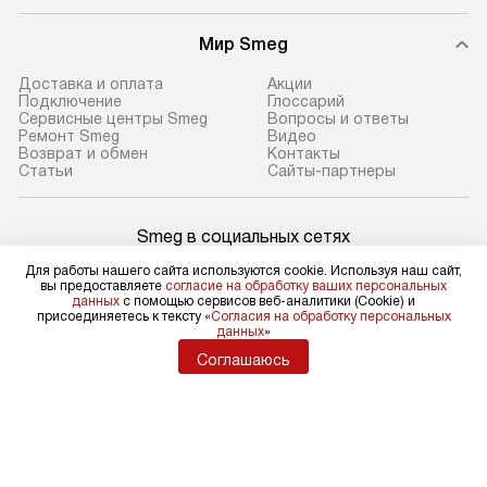
Мир Smeg
Доставка и оплата
Акции
Подключение
Глоссарий
Сервисные центры Smeg
Вопросы и ответы
Ремонт Smeg
Видео
Возврат и обмен
Контакты
Статьи
Сайты-партнеры
Smeg в социальных сетях
Для работы нашего сайта используются cookie. Используя наш сайт,
вы предоставляете
согласие на обработку ваших персональных
данных
с помощью сервисов веб-аналитики (Cookie) и
присоединяетесь к тексту «
Согласия на обработку персональных
Для физических лиц
данных
»
shop@sm-rus.ru
Соглашаюсь
Для юридических лиц
business@kvalitet.company
НАПИСАТЬ РУКОВОДСТВУ