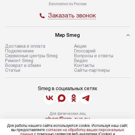
Бесплатно по России
Заказать звонок
Мир Smeg
Доставка и оплата
Акции
Подключение
Глоссарий
Сервисные центры Smeg
Вопросы и ответы
Ремонт Smeg
Видео
Возврат и обмен
Контакты
Статьи
Сайты-партнеры
Smeg в социальных сетях
Для физических лиц
shop@sm-rus.ru
Для юридических лиц
Для работы нашего сайта используются cookie. Используя наш сайт,
business@kvalitet.company
вы предоставляете
согласие на обработку ваших персональных
данных
с помощью сервисов веб-аналитики (Cookie) и