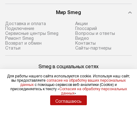
Мир Smeg
Доставка и оплата
Акции
Подключение
Глоссарий
Сервисные центры Smeg
Вопросы и ответы
Ремонт Smeg
Видео
Возврат и обмен
Контакты
Статьи
Сайты-партнеры
Smeg в социальных сетях
Для работы нашего сайта используются cookie. Используя наш сайт,
вы предоставляете
согласие на обработку ваших персональных
данных
с помощью сервисов веб-аналитики (Cookie) и
присоединяетесь к тексту «
Согласия на обработку персональных
Для физических лиц
данных
»
shop@sm-rus.ru
Соглашаюсь
Для юридических лиц
business@kvalitet.company
НАПИСАТЬ РУКОВОДСТВУ