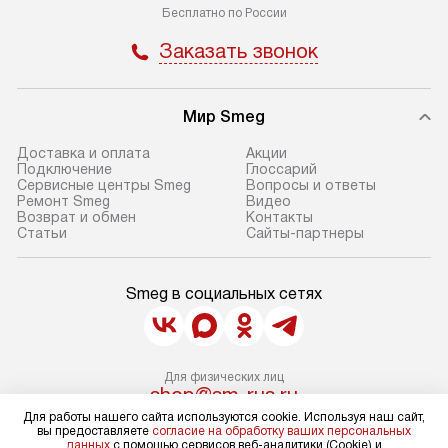
Бесплатно по России
Заказать звонок
Мир Smeg
Доставка и оплата
Акции
Подключение
Глоссарий
Сервисные центры Smeg
Вопросы и ответы
Ремонт Smeg
Видео
Возврат и обмен
Контакты
Статьи
Сайты-партнеры
Smeg в социальных сетях
Для физических лиц
shop@sm-rus.ru
Для юридических лиц
Для работы нашего сайта используются cookie. Используя наш сайт,
business@kvalitet.company
вы предоставляете
согласие на обработку ваших персональных
данных
с помощью сервисов веб-аналитики (Cookie) и