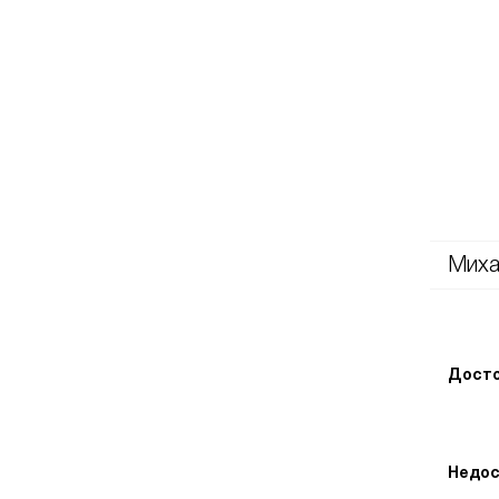
Миха
Досто
Недос