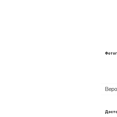
Фотог
Веро
Досто