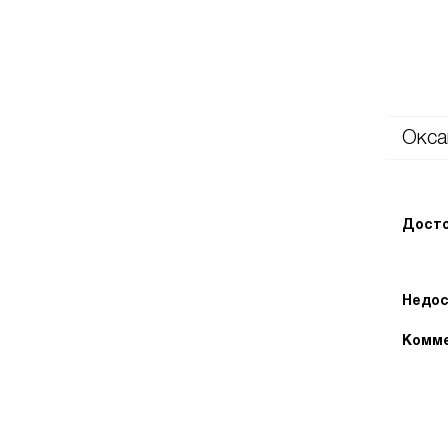
Окса
Досто
Недос
Комме