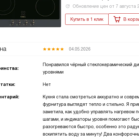
Обновление цен от
7 августа 
Купить в 1 клик
В корз
на
04.05.2026
Понравился чёрный стеклокерамический ди
инства:
уровнями
татки:
Нет
нтарий:
Кухня стала смотреться аккуратно и совре
фурнитура выглядят тепло и стильно. Я пр
заметила, как удобно управлять нагревом 
шагами, и индикаторы уровня помогают бы
разогреваются быстро, особенно это радуе
вскипятить воду за минуту! Два конфороч