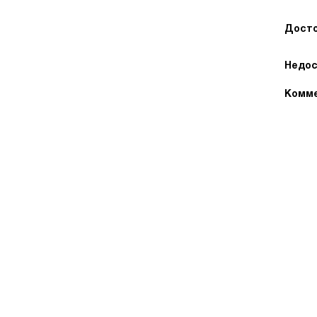
Досто
Недос
Комме