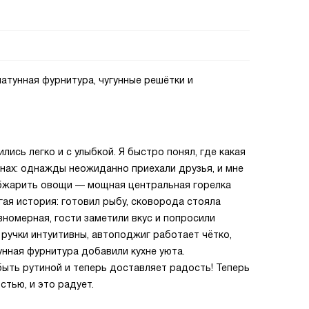
латунная фурнитура, чугунные решётки и
лись легко и с улыбкой. Я быстро понял, где какая
инах: однажды неожиданно приехали друзья, и мне
обжарить овощи — мощная центральная горелка
гая история: готовил рыбу, сковорода стояла
вномерная, гости заметили вкус и попросили
ручки интуитивны, автоподжиг работает чётко,
унная фурнитура добавили кухне уюта.
быть рутиной и теперь доставляет радость! Теперь
тью, и это радует.