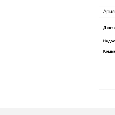
Ариа
Досто
Недос
Комме