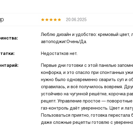
ир
20.06.2025
Люблю дизайн и удобство: кремовый цвет, 
инства:
автоподжиг.Очень!Да.
татки:
Недостатков нет.
нтарий:
Первые дни готовки с этой панелью запомни
конфорка, и это спасло при спонтанных уж
нужно было одновременно сварить суп и 
справилась, и всё получилось вовремя. Дру
устойчиво на чугунной решётке, корочка ра
рецепт. Управление простое — поворотные 
газ-контроль даёт уверенность. Цвет и лат
Пользоваться приятно, готовка перестала 
даже сложные рецепты готовлю с увереннос