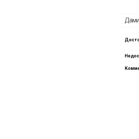
Дам
Досто
Недос
Комме