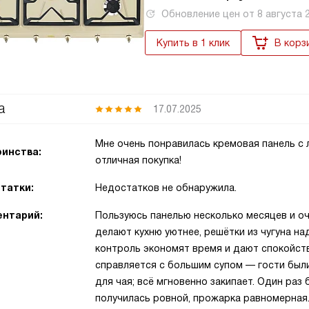
Обновление цен от
8 августа 
Купить в 1 клик
В корз
а
17.07.2025
Мне очень понравилась кремовая панель с
инства:
отличная покупка!
татки:
Недостатков не обнаружила.
нтарий:
Пользуюсь панелью несколько месяцев и оч
делают кухню уютнее, решётки из чугуна н
контроль экономят время и дают спокойст
справляется с большим супом — гости был
для чая; всё мгновенно закипает. Один ра
получилась ровной, прожарка равномерная