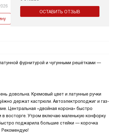
2026
ОСТАВИТЬ ОТЗЫВ
ину
 латунной фурнитурой и чугунными решётками —
ень довольна. Кремовый цвет и латунные ручки
адёжно держат кастрюли. Автоэлектроподжиг и газ-
вие. Центральная «двойная корона» быстро
и в восторге. Утром включаю маленькую конфорку
з быстро поджарила большие стейки — корочка
. Рекомендую!