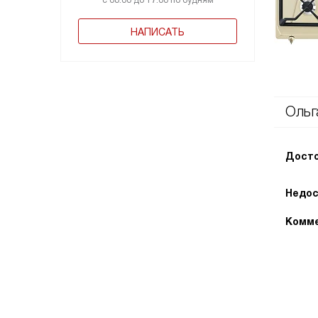
с 08:00 до 17:00 по будням
НАПИСАТЬ
Ольг
Досто
Недос
Комме