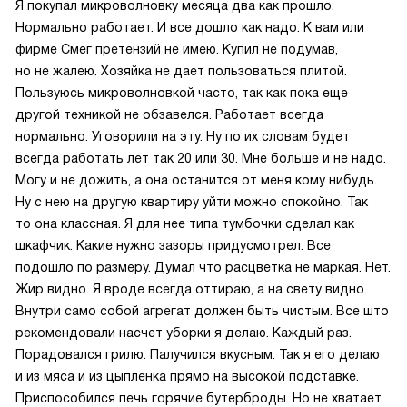
Я покупал микроволновку месяца два как прошло.
Нормально работает. И все дошло как надо. К вам или
фирме Смег претензий не имею. Купил не подумав,
но не жалею. Хозяйка не дает пользоваться плитой.
Пользуюсь микроволновкой часто, так как пока еще
другой техникой не обзавелся. Работает всегда
нормально. Уговорили на эту. Ну по их словам будет
всегда работать лет так 20 или 30. Мне больше и не надо.
Могу и не дожить, а она останится от меня кому нибудь.
Ну с нею на другую квартиру уйти можно спокойно. Так
то она классная. Я для нее типа тумбочки сделал как
шкафчик. Какие нужно зазоры придусмотрел. Все
подошло по размеру. Думал что расцветка не маркая. Нет.
Жир видно. Я вроде всегда оттираю, а на свету видно.
Внутри само собой агрегат должен быть чистым. Все што
рекомендовали насчет уборки я делаю. Каждый раз.
Порадовался грилю. Палучился вкусным. Так я его делаю
и из мяса и из цыпленка прямо на высокой подставке.
Приспособился печь горячие бутерброды. Но не хватает