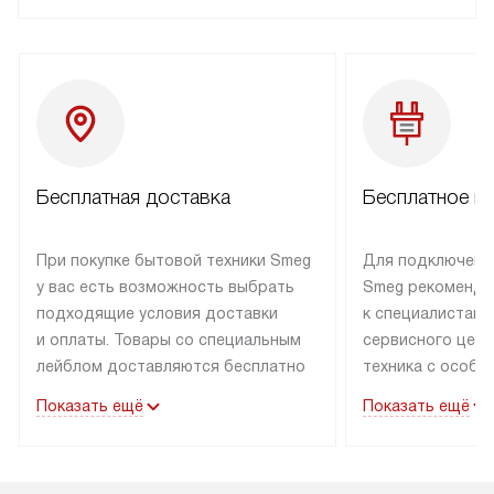
Бесплатная доставка
Бесплатное п
При покупке бытовой техники Smeg
Для подключени
у вас есть возможность выбрать
Smeg рекоменду
подходящие условия доставки
к специалистам 
и оплаты. Товары со специальным
сервисного цент
лейблом доставляются бесплатно
техника с особы
по Москве в пределах МКАД
подключается б
Показать ещё
Показать ещё
до подъезда. Доставка за пределы
коммуникациям. 
МКАД оплачивается
за пределы МКА
дополнительно. Товар, имеющий
взиматься допол