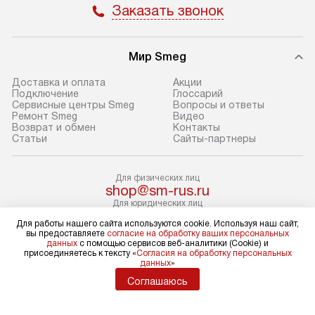
Заказать звонок
доставки у менеджера при
«Подключение».
оформлении заказа.
Стандартный мо
Мир Smeg
В день, согласованный с вами,
в себя снятие уп
служба доставки привезет
и транспортиров
Доставка и оплата
Акции
упакованный товар до подъезда.
при необходимо
Подключение
Глоссарий
Сервисные центры Smeg
Вопросы и ответы
Если вам необходимо доставить
отдельных часте
Ремонт Smeg
Видео
покупку до двери вашей квартиры
устанавливается
Возврат и обмен
Контакты
Статьи
Сайты-партнеры
или места установки, пожалуйста,
подготовленное
предварительно согласуйте это
по уровню и под
с менеджером. За эту услугу будет
существующим к
Для физических лиц
shop@sm-rus.ru
взиматься дополнительная плата.
После этого пр
Для юридических лиц
Обратите внимание на размеры
запуск и краткая
business@kvalitet.company
Для работы нашего сайта используются cookie. Используя наш сайт,
товара: например, если габариты
по использовани
вы предоставляете
согласие на обработку ваших персональных
данных
с помощью сервисов веб-аналитики (Cookie) и
холодильника не позволяют
монтаж не включ
НАПИСАТЬ РУКОВОДСТВУ
присоединяетесь к тексту «
Согласия на обработку персональных
пронести его через дверной проем,
коммуникаций, 
данных
»
сотрудники транспортной службы
материалы, уста
Соглашаюсь
Политика конфиденциальности
не имеют права производить
и перевешивание
Условия продажи
демонтаж дверцы, ручек или других
Карта сайта
Профессиональ