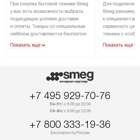
При покупке бытовой техники Smeg
Для подключени
у вас есть возможность выбрать
Smeg рекоменду
подходящие условия доставки
к специалистам 
и оплаты. Товары со специальным
сервисного цент
лейблом доставляются бесплатно
техника с особы
по Москве в пределах МКАД
подключается б
Показать ещё
Показать ещё
до подъезда. Доставка за пределы
коммуникациям. 
МКАД оплачивается
за пределы МКА
дополнительно. Товар, имеющий
взиматься допол
маркировку «в наличии», может
Готовые коммун
быть отправлен покупателю
предполагают н
в течение трех дней. Доставка
установленной р
+7 495 929-70-76
в Санкт-Петербург и другие
подключения к 
регионы осуществляется через
и канализации в
Пн-Пт:
с 8:00 до 22:00
транспортные компании. После
от типа техники
Сб-Вс:
с 9:00 до 22:00
100% предоплаты мы бесплатно
дополнительных 
+7 800 333-19-36
доставляем заказ до офиса
определяется в 
транспортной компании в Москве.
с прайс-листом 
Бесплатно по России
Пожалуйста, уточняйте условия
доступным на са