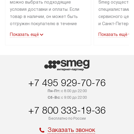
можно выбрать подходящие
Smeg осуществл
условия доставки и оплаты. Если
специалистами 
товар в наличии, он может быть
сервисного цент
отгружен покупателю в течение
и Санкт-Петербу
трех дней. Техника со специальным
со специальным
Показать ещё
Показать ещё
лейблом доставляется бесплатно
подключается бе
по Москве.
В стандартную у
Выезд за МКАД оплачивается
не входят: выез
дополнительно. Возможна
и КАД, расходны
доставка товаров по России.
доработка или 
коммуникаций дл
+7 495 929-70-76
навешивание фа
Пн-Пт:
с 8:00 до 22:00
Сб-Вс:
с 9:00 до 22:00
+7 800 333-19-36
Бесплатно по России
Заказать звонок