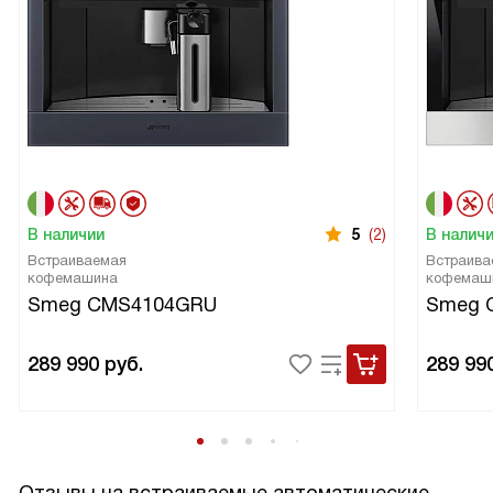
В наличии
5
(2)
В налич
Встраиваемая
Встраива
кофемашина
кофемаш
Smeg CMS4104GRU
Smeg 
289 990
руб.
289 99