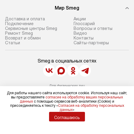
Мир Smeg
Доставка и оплата
Акции
Подключение
Глоссарий
Сервисные центры Smeg
Вопросы и ответы
Ремонт Smeg
Видео
Возврат и обмен
Контакты
Статьи
Сайты-партнеры
Smeg в социальных сетях
Для физических лиц
shop@sm-rus.ru
Для работы нашего сайта используются cookie. Используя наш сайт,
Для юридических лиц
вы предоставляете
согласие на обработку ваших персональных
business@kvalitet.company
данных
с помощью сервисов веб-аналитики (Cookie) и
присоединяетесь к тексту «
Согласия на обработку персональных
данных
»
НАПИСАТЬ РУКОВОДСТВУ
Соглашаюсь
Политика конфиденциальности