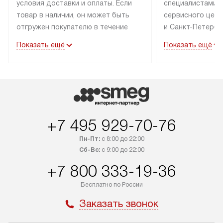
условия доставки и оплаты. Если
специалистами 
товар в наличии, он может быть
сервисного цент
отгружен покупателю в течение
и Санкт-Петербу
трех дней. Техника со специальным
со специальным
Показать ещё
Показать ещё
лейблом доставляется бесплатно
подключается бе
по Москве.
В стандартную у
Выезд за МКАД оплачивается
не входят: выез
дополнительно. Возможна
и КАД, расходны
доставка товаров по России.
доработка или 
коммуникаций дл
+7 495 929-70-76
навешивание фа
Пн-Пт:
с 8:00 до 22:00
Сб-Вс:
с 9:00 до 22:00
+7 800 333-19-36
Бесплатно по России
Заказать звонок