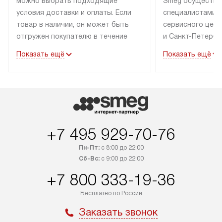
можно выбрать подходящие
Smeg осуществл
условия доставки и оплаты. Если
специалистами 
товар в наличии, он может быть
сервисного цент
отгружен покупателю в течение
и Санкт-Петербу
трех дней. Техника со специальным
со специальным
Показать ещё
Показать ещё
лейблом доставляется бесплатно
подключается бе
по Москве.
В стандартную у
Выезд за МКАД оплачивается
не входят: выез
дополнительно. Возможна
и КАД, расходны
доставка товаров по России.
доработка или 
коммуникаций дл
+7 495 929-70-76
навешивание фа
Пн-Пт:
с 8:00 до 22:00
Сб-Вс:
с 9:00 до 22:00
+7 800 333-19-36
Бесплатно по России
Заказать звонок