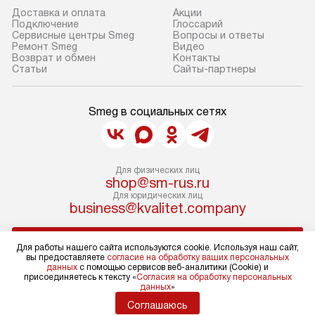
Доставка и оплата
Акции
Подключение
Глоссарий
Сервисные центры Smeg
Вопросы и ответы
Ремонт Smeg
Видео
Возврат и обмен
Контакты
Статьи
Сайты-партнеры
Smeg в социальных сетях
Для физических лиц
shop@sm-rus.ru
Для юридических лиц
business@kvalitet.company
НАПИСАТЬ РУКОВОДСТВУ
Для работы нашего сайта используются cookie. Используя наш сайт,
вы предоставляете
согласие на обработку ваших персональных
данных
с помощью сервисов веб-аналитики (Cookie) и
Политика конфиденциальности
присоединяетесь к тексту «
Согласия на обработку персональных
данных
»
Условия продажи
Карта сайта
Соглашаюсь