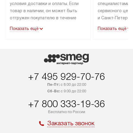
условия доставки и оплаты. Если
специалистами 
товар в наличии, он может быть
сервисного цент
отгружен покупателю в течение
и Санкт-Петербу
трех дней. Техника со специальным
со специальным
Показать ещё
Показать ещё
лейблом доставляется бесплатно
подключается бе
по Москве.
В стандартную у
Выезд за МКАД оплачивается
не входят: выез
дополнительно. Возможна
и КАД, расходны
доставка товаров по России.
доработка или 
коммуникаций дл
+7 495 929-70-76
навешивание фа
Пн-Пт:
с 8:00 до 22:00
Сб-Вс:
с 9:00 до 22:00
+7 800 333-19-36
Бесплатно по России
Заказать звонок