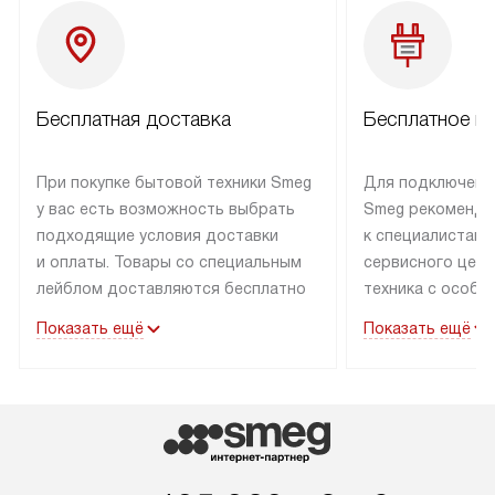
Бесплатная доставка
Бесплатное п
При покупке бытовой техники Smeg
Для подключени
у вас есть возможность выбрать
Smeg рекоменду
подходящие условия доставки
к специалистам 
и оплаты. Товары со специальным
сервисного цент
лейблом доставляются бесплатно
техника с особы
по Москве в пределах МКАД
подключается б
Показать ещё
Показать ещё
до подъезда. Доставка за пределы
коммуникациям. 
МКАД оплачивается
за пределы МКА
дополнительно. Товар, имеющий
взиматься допол
маркировку «в наличии», может
Готовые коммун
быть отправлен покупателю
предполагают н
в течение трех дней. Доставка
установленной р