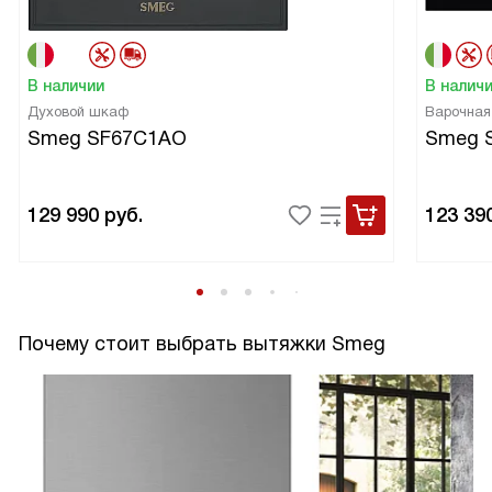
В наличии
В налич
Духовой шкаф
Варочная
Smeg SF67C1AO
Smeg 
129 990
руб.
123 39
Почему стоит выбрать вытяжки Smeg