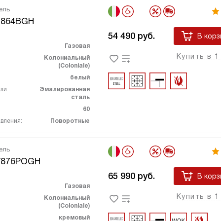
ель
R864BGH
54 490
руб.
В корз
Газовая
Купить в 1
Колониальный
(Coloniale)
белый
ели
Эмалированная
сталь
60
вления:
Поворотные
ель
V876POGH
65 990
руб.
В корз
Газовая
Купить в 1
Колониальный
(Coloniale)
кремовый