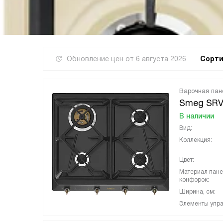
Обновление цен от
6 августа 2026
Сорти
Варочная пан
Smeg SR
В наличии
Вид:
Коллекция:
Цвет:
Материал пан
конфорок:
Ширина, см:
Элементы упра