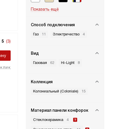
Показать ещё
Способ подключения
Газ
11
Электричество
4
5
(3)
Вид
ину
Газовая
62
Hi-Light
8
 клик
Коллекция
Колониальный (Coloniale)
15
Материал панели конфорок
Стеклокерамика
4