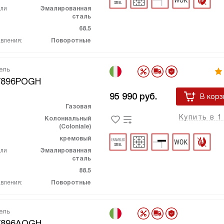
ели
Эмалированная
сталь
68.5
вления:
Поворотные
ель
V896POGH
95 990
руб.
В корз
Газовая
Купить в 1
Колониальный
(Coloniale)
кремовый
ели
Эмалированная
сталь
88.5
вления:
Поворотные
ель
V896AOGH