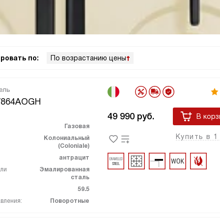
ровать по:
По возрастанию цены
ель
V864AOGH
49 990
руб.
В корз
Газовая
Купить в 1
Колониальный
(Coloniale)
антрацит
ели
Эмалированная
сталь
59.5
вления:
Поворотные