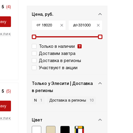
5
(4)
Цена, руб.
ину
от
до
 клик
Только в наличии
Доставим завтра
Доставка в регионы
Участвуют в акции
Только у Элесити | Доставка
в регионы
5
(5)
N
1
Доставка в регионы
10
ину
 клик
Цвет