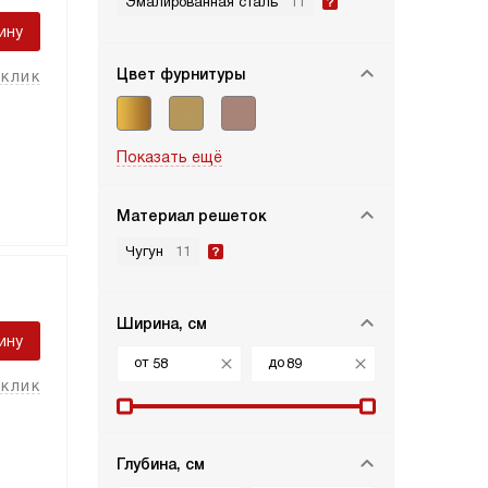
Эмалированная сталь
11
ину
Цвет фурнитуры
 клик
Показать ещё
Материал решеток
Чугун
11
Ширина, см
ину
от
до
 клик
Глубина, см