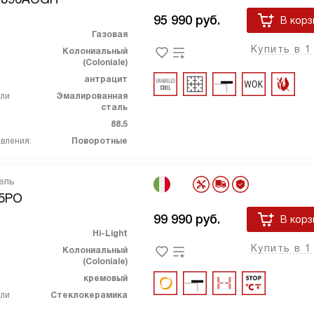
95 990
руб.
В корз
Газовая
Купить в 1
Колониальный
(Coloniale)
антрацит
ели
Эмалированная
сталь
88.5
вления:
Поворотные
ель
5PO
99 990
руб.
В корз
Hi-Light
Купить в 1
Колониальный
(Coloniale)
кремовый
ели
Стеклокерамика