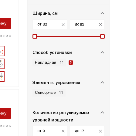
Ширина, см
ину
от
до
 клик
Способ установки
Накладная
11
Элементы управления
Сенсорные
11
Количество регулируемых
ину
уровней мощности
 клик
от
до