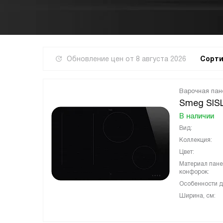
Обновление цен от
8 августа 2026
Сорти
Варочная пан
Smeg SIS
В наличии
Вид:
Коллекция:
Цвет:
Материал пан
конфорок:
Особенности д
Ширина, см: