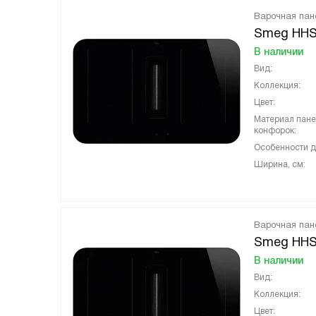
Варочная пан
Smeg HHS
В наличии
Вид:
Коллекция:
Цвет:
Материал пан
конфорок:
Особенности д
Ширина, см:
Варочная пан
Smeg HH
В наличии
Вид:
Коллекция:
Цвет: