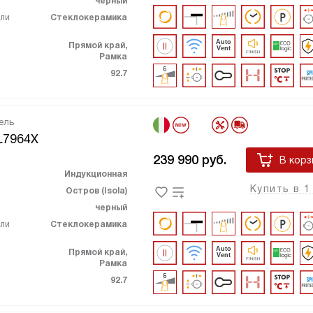
черный
ели
Стеклокерамика
Прямой край,
Рамка
92.7
ель
L7964X
239 990
руб.
В корз
Индукционная
Купить в 1
Остров (Isola)
черный
ели
Стеклокерамика
Прямой край,
Рамка
92.7