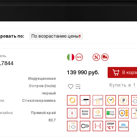
ровать по:
По возрастанию цены
ель
L7844
139 990
руб.
В корз
Индукционная
Купить в 1
Остров (Isola)
черный
ели
Стеклокерамика
изайна:
Прямой край
82.7