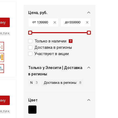
Цена, руб.
от
до
ину
 клик
Только в наличии
Доставка в регионы
Участвуют в акции
Только у Элесити | Доставка
в регионы
N
3
Доставка в регионы
8
Цвет
ину
 клик