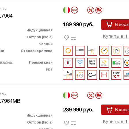
ель
L7964
189 990
руб.
В корз
Индукционная
Купить в 1
Остров (Isola)
черный
ели
Стеклокерамика
изайна:
Прямой край
92.7
ель
L7964MB
239 990
руб.
В корз
Индукционная
Купить в 1
Остров (Isola)