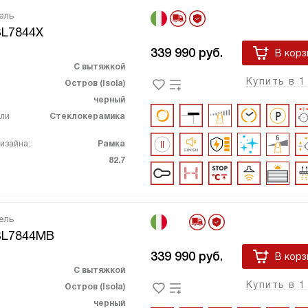
ель
L7844X
339 990
руб.
В корз
С вытяжкой
Купить в 1
Остров (Isola)
черный
ели
Стеклокерамика
изайна:
Рамка
82.7
ель
SL7844MB
339 990
руб.
В корз
С вытяжкой
Купить в 1
Остров (Isola)
черный