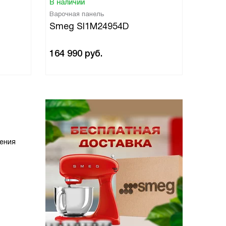
В наличии
В нали
Варочная панель
Варочн
Smeg SI1M24954D
Smeg
164 990
руб.
389 9
ения