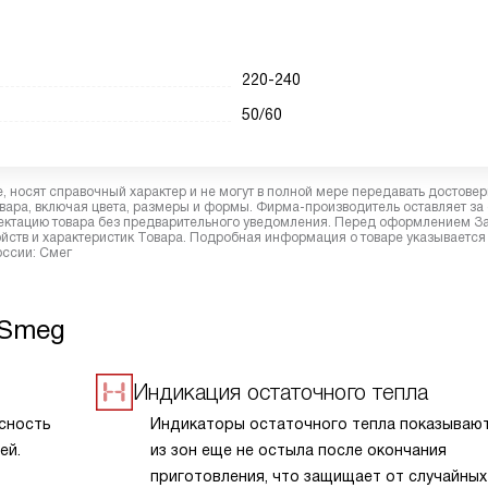
220-240
50/60
 носят справочный характер и не могут в полной мере передавать достове
вара, включая цвета, размеры и формы. Фирма-производитель оставляет за
лектацию товара без предварительного уведомления. Перед оформлением З
йств и характеристик Товара. Подробная информация о товаре указывается
оссии: Смег
 Smeg
Индикация остаточного тепла
асность
Индикаторы остаточного тепла показывают
ей.
из зон еще не остыла после окончания
приготовления, что защищает от случайных