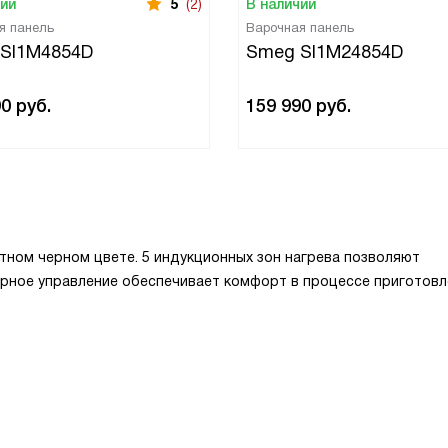
чии
5
(2)
В наличии
я панель
Варочная панель
SI1M4854D
Smeg SI1M24854D
90
руб.
159 990
руб.
тном черном цвете. 5 индукционных зон нагрева позволяют
орное управление обеспечивает комфорт в процессе приготовл