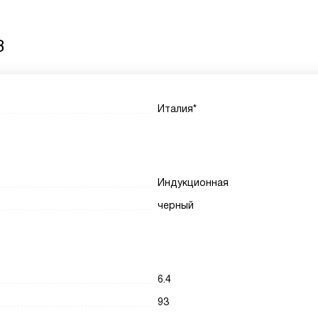
B
Италия*
Индукционная
черный
6.4
93