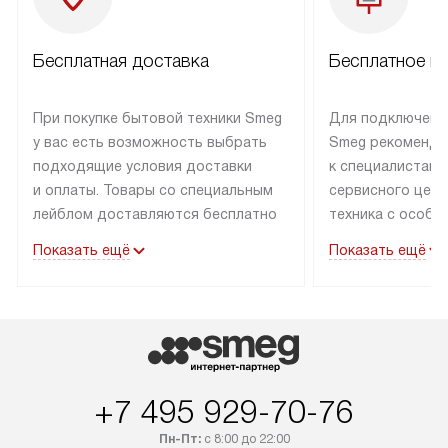
Бесплатная доставка
Бесплатное п
При покупке бытовой техники Smeg
Для подключени
у вас есть возможность выбрать
Smeg рекоменду
подходящие условия доставки
к специалистам 
и оплаты. Товары со специальным
сервисного цент
лейблом доставляются бесплатно
техника с особы
по Москве в пределах МКАД
подключается б
Показать ещё
Показать ещё
до подъезда. Доставка за пределы
коммуникациям. 
МКАД оплачивается
за пределы МКА
дополнительно. Товар, имеющий
взиматься допол
маркировку «в наличии», может
Готовые коммун
быть отправлен покупателю
предполагают н
в течение трех дней. Доставка
установленной р
+7 495 929-70-76
в Санкт-Петербург и другие
подключения к 
регионы осуществляется через
и канализации в
Пн-Пт:
с 8:00 до 22:00