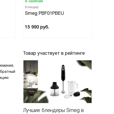
В наличии
В нали
Блендер
Бленде
Smeg PBF01PBEU
Smeg
15 990
руб.
15 99
Товар участвует в рейтинге
юминия,
обратный
нкцию
Лучшие блендеры Smeg в