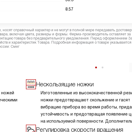
8.57
 носят справочный характер и не могут в полной мере передавать достове
вара, включая цвета, размеры и формы. Фирма-производитель оставляет за
лектацию товара без предварительного уведомления. Перед оформлением З
йств и характеристик Товара. Подробная информация о товаре указывается
оссии: Смег
Нескользящие ножки
 ножей
Изготовленные из высококачественной рез
ическими
ножки предотвращают скольжение и гасят
о
вибрацию прибора во время работы, прида
устойчивость и предотвращая появление ц
на используемой поверхности. Дополнител
твердые
бонусом становится снижение шума в проц
Регулировка скорости вращения