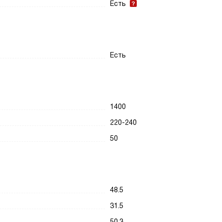
Есть
Есть
1400
220-240
50
48.5
31.5
50.3