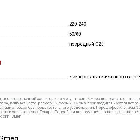
220-240
50/60
природный G20
И
жиклеры для сжиженного газа 
 носят справочный характер и не могут в полной мере передавать достове
вара, включая цвета, размеры и формы. Фирма-производитель оставляет за
лектацию товара без предварительного уведомления. Перед оформлением З
йств и характеристик Товара. Подробная информация о товаре указывается
оссии: Смег
 Smeg