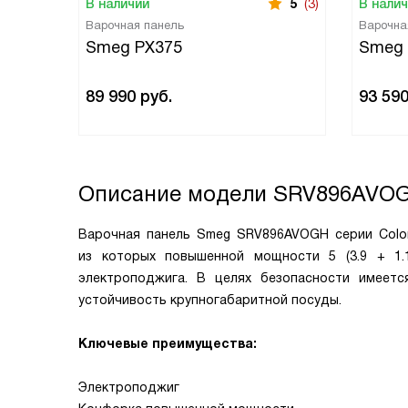
В наличии
5
(3)
В нали
Варочная панель
Варочна
Smeg PX375
Smeg
89 990
руб.
93 59
Описание модели
SRV896AVO
Варочная панель Smeg SRV896AVOGH серии Colon
из которых повышенной мощности 5 (3.9 + 1.
электроподжига. В целях безопасности имеетс
устойчивость крупногабаритной посуды.
Ключевые преимущества:
Электроподжиг