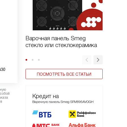
Варочная панель Smeg
Газовы
стекло или стеклокерамика
Smeg се
G30
ПОСМОТРЕТЬ ВСЕ СТАТЬИ
рную
 собой
Кредит на
аказа
 в
Варочную панель Smeg SRV896AVOGH