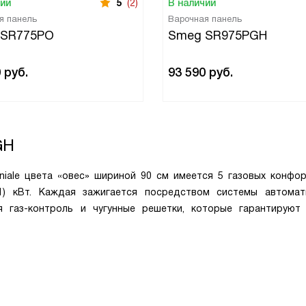
чии
5
(2)
В наличии
я панель
Варочная панель
 SR775PO
Smeg SR975PGH
0
руб.
93 590
руб.
GH
iale цвета «овес» шириной 90 см имеется 5 газовых конфор
1) кВт. Каждая зажигается посредством системы автомат
я газ-контроль и чугунные решетки, которые гарантируют