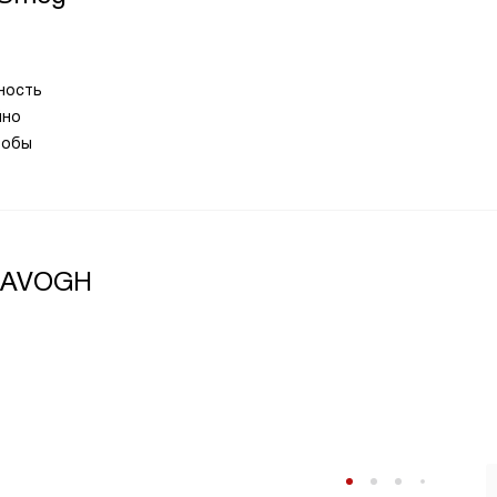
ность
йно
тобы
6AVOGH