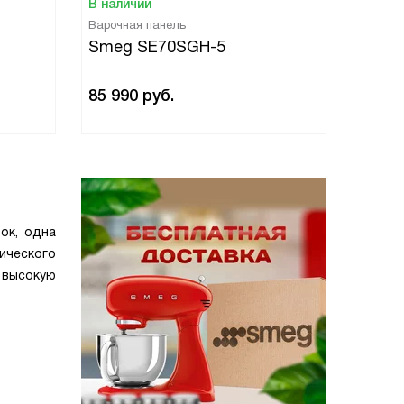
В наличии
В нали
Варочная панель
Варочн
Smeg SE70SGH-5
Smeg
85 990
руб.
65 99
ок, одна
ического
 высокую