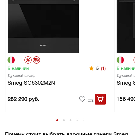
В наличии
5
(1)
В налич
Духовой шкаф
Духовой
Smeg SO6302M2N
Smeg 
282 290
руб.
156 49
Почему стоит выбрать варочные панели Smeg