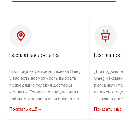
Бесплатная доставка
Бесплатное п
При покупке бытовой техники Smeg
Для подключени
у вас есть возможность выбрать
Smeg рекоменду
подходящие условия доставки
к специалистам 
и оплаты. Товары со специальным
сервисного цент
лейблом доставляются бесплатно
техника с особы
по Москве в пределах МКАД
подключается б
Показать ещё
Показать ещё
до подъезда. Доставка за пределы
коммуникациям. 
МКАД оплачивается
за пределы МКА
дополнительно. Товар, имеющий
взиматься допол