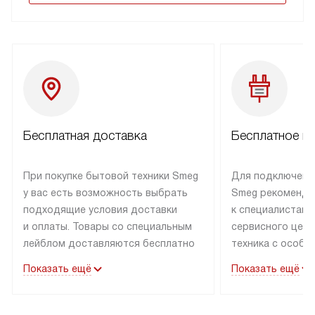
Бесплатная доставка
Бесплатное п
При покупке бытовой техники Smeg
Для подключени
у вас есть возможность выбрать
Smeg рекоменду
подходящие условия доставки
к специалистам 
и оплаты. Товары со специальным
сервисного цент
лейблом доставляются бесплатно
техника с особы
по Москве в пределах МКАД
подключается б
Показать ещё
Показать ещё
до подъезда. Доставка за пределы
коммуникациям. 
МКАД оплачивается
за пределы МКА
дополнительно. Товар, имеющий
взиматься допол