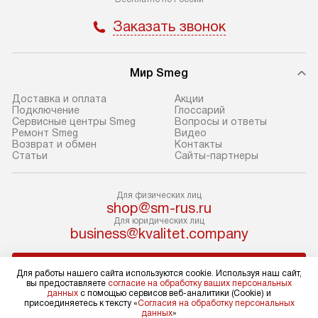
оформлении заказа.
Стандартный мо
Заказать звонок
В день, согласованный с вами,
в себя снятие уп
служба доставки привезет
и транспортиров
упакованный товар до подъезда.
при необходимо
Мир Smeg
Если вам необходимо доставить
отдельных часте
Доставка и оплата
Акции
покупку до двери вашей квартиры
устанавливается
Подключение
Глоссарий
Сервисные центры Smeg
Вопросы и ответы
или места установки, пожалуйста,
подготовленное
Ремонт Smeg
Видео
предварительно согласуйте это
по уровню и под
Возврат и обмен
Контакты
Статьи
Сайты-партнеры
с менеджером. За эту услугу будет
существующим к
взиматься дополнительная плата.
После этого пр
Обратите внимание на размеры
запуск и краткая
Для физических лиц
shop@sm-rus.ru
товара: например, если габариты
по использовани
Для юридических лиц
холодильника не позволяют
монтаж не включ
business@kvalitet.company
пронести его через дверной проем,
коммуникаций, 
сотрудники транспортной службы
материалы, уста
НАПИСАТЬ РУКОВОДСТВУ
Для работы нашего сайта используются cookie. Используя наш сайт,
не имеют права производить
и перевешивание
вы предоставляете
согласие на обработку ваших персональных
демонтаж дверцы, ручек или других
Профессиональ
данных
с помощью сервисов веб-аналитики (Cookie) и
Политика конфиденциальности
присоединяетесь к тексту «
Согласия на обработку персональных
выступающих элементов, так как
и регулярное об
данных
»
Условия продажи