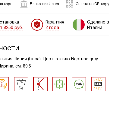
я карта
Банковский счет
Оплата по QR-коду
становка
Гарантия
Сделано в
т 8250 руб.
2 года
Италии
ности
кция: Линия (Linea), Цвет: стекло Neptune grey,
рина, см: 89.5