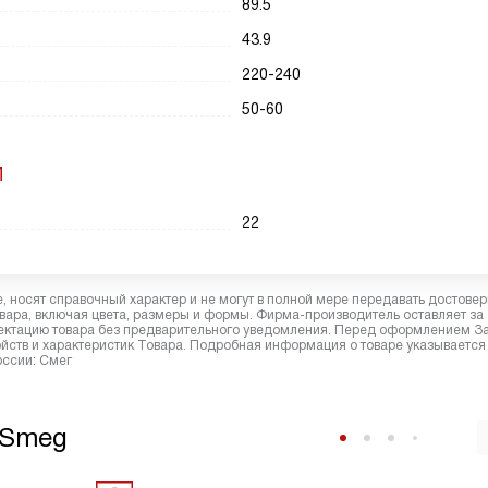
89.5
43.9
220-240
50-60
И
22
 носят справочный характер и не могут в полной мере передавать достове
вара, включая цвета, размеры и формы. Фирма-производитель оставляет за
лектацию товара без предварительного уведомления. Перед оформлением З
йств и характеристик Товара. Подробная информация о товаре указывается
оссии: Смег
 Smeg