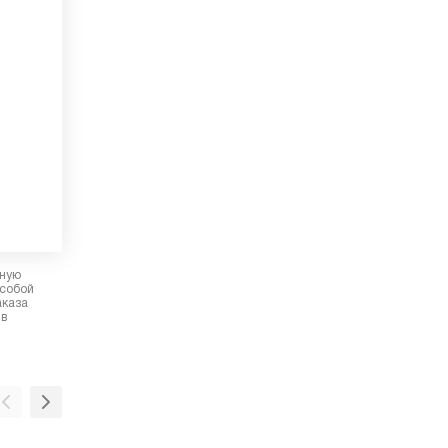
рную
 собой
аказа
 в