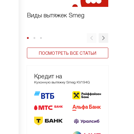
Виды вытяжек Smeg
Для че
Smeg
ПОСМОТРЕТЬ ВСЕ СТАТЬИ
Кредит на
Кухонную вытяжку Smeg KV194G