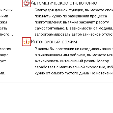
Автоматическое отключение
ии пищи
Благодаря данной функции, вы можете спо
 ними
покинуть кухню по завершении процесса
жки.
приготовления: вытяжка закончит работу
рать
самостоятельно. В зависимости от модели
тного
запрограммировать автоматическое отклю
и мотора, и подсветки на период от 10 мин
Интенсивный режим
до получаса. В большинстве моделей при а
ология
В каком бы состоянии ни находилась ваша 
данной функции включается световая инди
очную
в выключенном или рабочем, вы можете мг
рует
активировать интенсивный режим. Мотор
заработает с максимальной скоростью, из
ами
кухню от самого густого дыма. По истечени
заданного времени прибор вернется
к первоначальному положению.
G